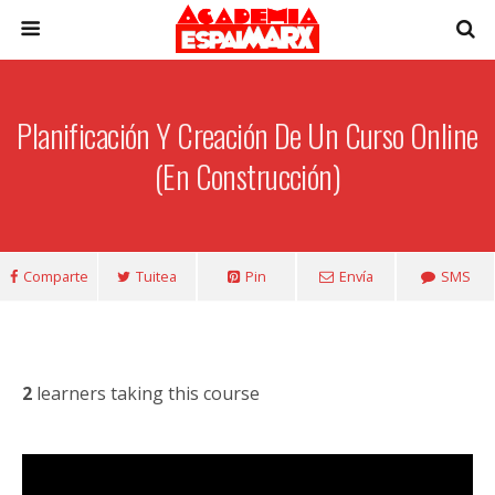
Planificación Y Creación De Un Curso Online
(en Construcción)
Comparte
Tuitea
Pin
Envía
SMS
2
learners taking this course