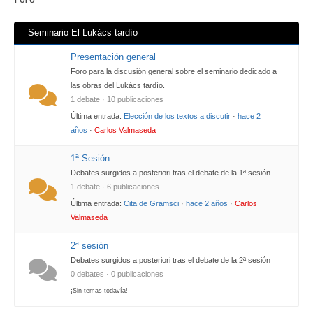
Seminario El Lukács tardío
Presentación general
Foro para la discusión general sobre el seminario dedicado a
las obras del Lukács tardío.
1 debate · 10 publicaciones
Última entrada:
Elección de los textos a discutir
·
hace 2
años
·
Carlos Valmaseda
1ª Sesión
Debates surgidos a posteriori tras el debate de la 1ª sesión
1 debate · 6 publicaciones
Última entrada:
Cita de Gramsci
·
hace 2 años
·
Carlos
Valmaseda
2ª sesión
Debates surgidos a posteriori tras el debate de la 2ª sesión
0 debates · 0 publicaciones
¡Sin temas todavía!