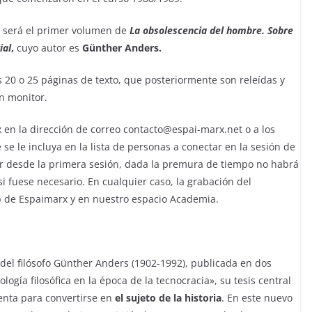
n será el primer volumen de
La obsolescencia del hombre. Sobre
ial
,
cuyo autor es
Günther Anders.
 20 o 25 páginas de texto, que posteriormente son releídas y
n monitor.
 en la dirección de correo contacto@espai-marx.net o a los
se le incluya en la lista de personas a conectar en la sesión de
ar desde la primera sesión, dada la premura de tiempo no habrá
i fuese necesario. En cualquier caso, la grabación del
b de Espaimarx y en nuestro espacio Academia.
del filósofo Günther Anders (1902-1992), publicada en dos
gía filosófica en la época de la tecnocracia», su tesis central
ienta para convertirse en
el sujeto de la historia
. En este nuevo