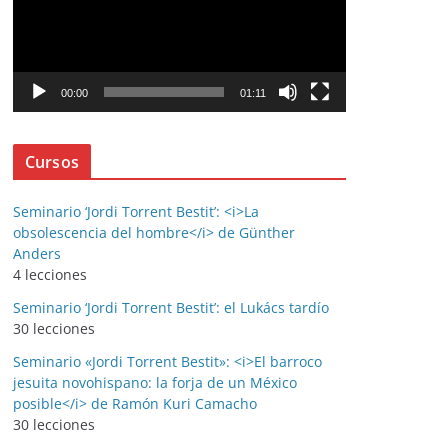
r
o
d
u
00:00
01:11
c
t
Cursos
o
r
d
Seminario ‘Jordi Torrent Bestit’: <i>La
obsolescencia del hombre</i> de Günther
e
Anders
v
4 lecciones
í
Seminario ‘Jordi Torrent Bestit’: el Lukács tardío
d
30 lecciones
e
o
Seminario «Jordi Torrent Bestit»: <i>El barroco
jesuita novohispano: la forja de un México
posible</i> de Ramón Kuri Camacho
30 lecciones