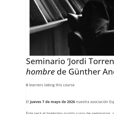
Seminario ‘Jordi Torren
hombre
de Günther An
0
learners taking this course
El
jueves 7 de mayo de 2026
nuestra asociación Es
Éste será el trigésimo quinto curso de seminarios,