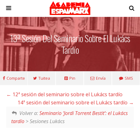
13ª Sesión Del Seminario Sobre El Lukács
Tardío
Comparte
Tuitea
Pin
Envía
SMS
12ª sesión del seminario sobre el Lukács tardío
14ª sesión del seminario sobre el Lukács tardío
Volver a:
Seminario ‘Jordi Torrent Bestit’: el Lukács
tardío
> Sesiones Lukács