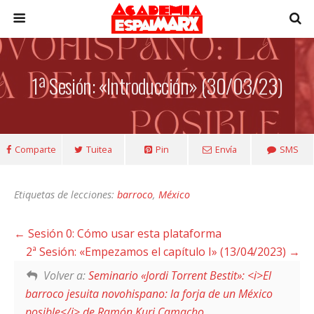
1ª Sesión: «Introducción» (30/03/23)
Comparte
Tuitea
Pin
Envía
SMS
Etiquetas de lecciones:
barroco
,
México
Sesión 0: Cómo usar esta plataforma
2ª Sesión: «Empezamos el capítulo I» (13/04/2023)
Volver a:
Seminario «Jordi Torrent Bestit»: <i>El
barroco jesuita novohispano: la forja de un México
posible</i> de Ramón Kuri Camacho