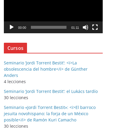
r
o
d
u
00:00
01:11
c
t
Cursos
o
r
d
Seminario ‘Jordi Torrent Bestit’: <i>La
obsolescencia del hombre</i> de Günther
e
Anders
v
4 lecciones
í
Seminario ‘Jordi Torrent Bestit’: el Lukács tardío
d
30 lecciones
e
o
Seminario «Jordi Torrent Bestit»: <i>El barroco
jesuita novohispano: la forja de un México
posible</i> de Ramón Kuri Camacho
30 lecciones