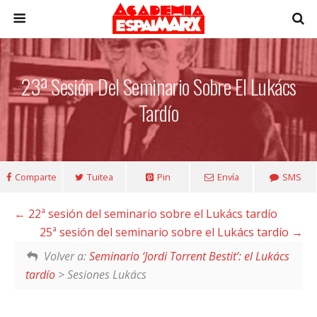
23ª Sesión Del Seminario Sobre El Lukács
Tardío
Comparte
Tuitea
Pin
Envía
SMS
22ª sesión del seminario sobre el Lukács tardío
25ª sesión del seminario sobre el Lukács tardío
Volver a:
Seminario ‘Jordi Torrent Bestit’: el Lukács
tardío
> Sesiones Lukács