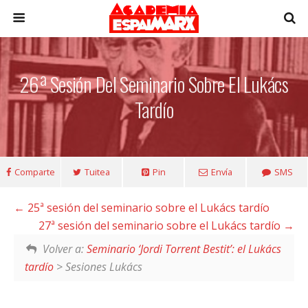
26ª Sesión Del Seminario Sobre El Lukács
Tardío
Comparte
Tuitea
Pin
Envía
SMS
25ª sesión del seminario sobre el Lukács tardío
27ª sesión del seminario sobre el Lukács tardío
Volver a:
Seminario ‘Jordi Torrent Bestit’: el Lukács
tardío
> Sesiones Lukács