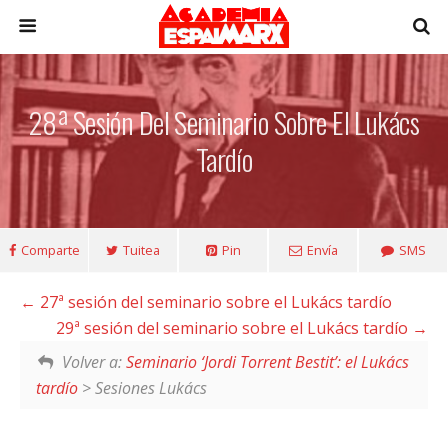
28ª Sesión Del Seminario Sobre El Lukács
Tardío
Comparte
Tuitea
Pin
Envía
SMS
27ª sesión del seminario sobre el Lukács tardío
29ª sesión del seminario sobre el Lukács tardío
Volver a:
Seminario ‘Jordi Torrent Bestit’: el Lukács
tardío
> Sesiones Lukács