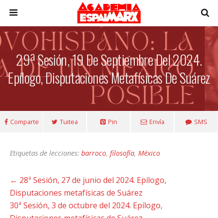
29ª Sesión, 19 De Septiembre Del 2024.
Epílogo, Disputaciones Metafísicas De Suárez
Comparte
Tuitea
Pin
Envía
SMS
Etiquetas de lecciones:
barroco
,
filosofía
,
México
28ª Sesión, 27 de junio del 2024. Epílogo,
Disputaciones metafísicas de Suárez
30ª Sesión, 3 de octubre del 2024. Epílogo,
Disputaciones metafísicas de Suárez