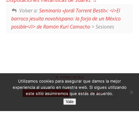
Volver a:
Seminario «Jordi Torrent Bestit»: <i>El
barroco jesuita novohispano: la forja de un México
posible</i> de Ramón Kuri Camacho
> Sesiones
Volver arriba
Utilizamos cookies para asegurar que damos la mejor
experiencia al usuario en nuestra web. Si sigues utilizando
Móvil
Escritorio
este sitio asumiremos que estás de acuerdo.
Vale