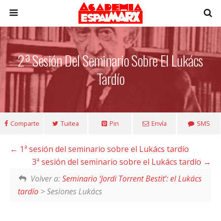
2ª Sesión Del Seminario Sobre El Lukács
Tardío
Comparte
Tuitea
Pin
Envía
SMS
1ª sesión del seminario sobre el Lukács tardío
3ª sesión del seminario sobre el Lukács tardío
Volver a:
Seminario ‘Jordi Torrent Bestit’: el Lukács
tardío
> Sesiones Lukács