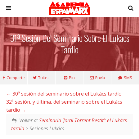
31ª Sesión Del Seminario Sobre El Lukács
Tardío
Comparte
Tuitea
Pin
Envía
SMS
30ª sesión del seminario sobre el Lukács tardío
32ª sesión, y última, del seminario sobre el Lukács
tardío
Volver a:
Seminario ‘Jordi Torrent Bestit’: el Lukács
tardío
> Sesiones Lukács