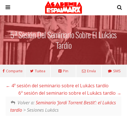
5ª Sesión Del Seminario Sobre El Lukács
Tardío
Comparte
Tuitea
Pin
Envía
SMS
4ª sesión del seminario sobre el Lukács tardío
6ª sesión del seminario sobre el Lukács tardío
Volver a:
Seminario ‘Jordi Torrent Bestit’: el Lukács
tardío
> Sesiones Lukács