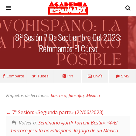
8ª Sesión 7 De Septiembre Del 2023:
Retomamos El Curso
Comparte
Tuitea
Pin
Envía
SMS
Etiquetas de lecciones:
barroco
,
filosofía
,
México
7ª Sesión: «Segunda parte» (22/06/2023)
Volver a:
Seminario «Jordi Torrent Bestit»: <i>El
barroco jesuita novohispano: la forja de un México