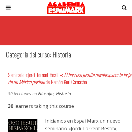
Categoría del curso: Historia
Seminario «Jordi Torrent Bestit»:
El barroco jesuita novohispano: la forja
de un México posible
de Ramón Kuri Camacho
30 lecciones
en
Filosofía
,
Historia
30
learners taking this course
Iniciamos en Espai Marx un nuevo
seminario «Jordi Torrent Bestit»,