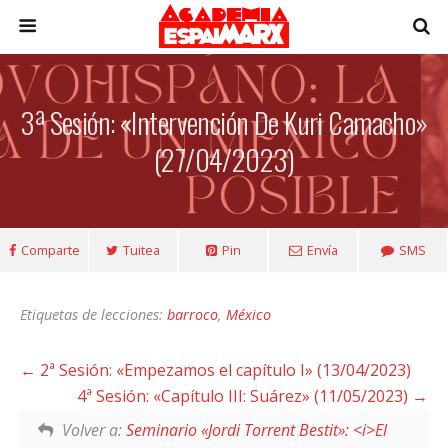
3ª Sesión: «Intervención De Kuri Camacho»
(27/04/2023)
Comparte
Tuitea
Pin
Envía
SMS
Etiquetas de lecciones:
barroco
,
México
2ª Sesión: «Empezamos el capítulo I» (13/04/2023)
4ª Sesión: «Capítulo III: Suárez» (11/05/2023)
Volver a:
Seminario «Jordi Torrent Bestit»: <i>El