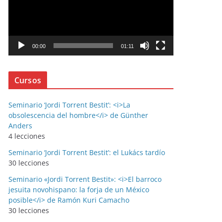
r
o
d
u
00:00
01:11
c
t
Cursos
o
r
d
Seminario ‘Jordi Torrent Bestit’: <i>La
obsolescencia del hombre</i> de Günther
e
Anders
v
4 lecciones
í
Seminario ‘Jordi Torrent Bestit’: el Lukács tardío
d
30 lecciones
e
o
Seminario «Jordi Torrent Bestit»: <i>El barroco
jesuita novohispano: la forja de un México
posible</i> de Ramón Kuri Camacho
30 lecciones