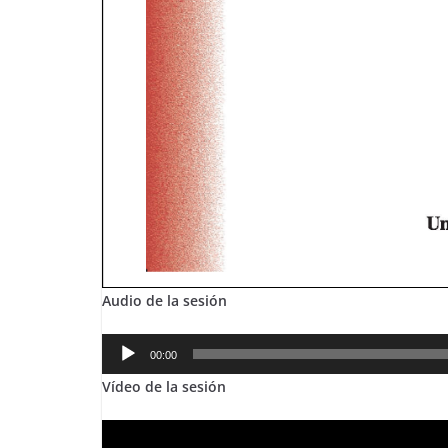
Audio de la sesión
Reproductor
00:00
de
Víd
eo de la sesión
audio